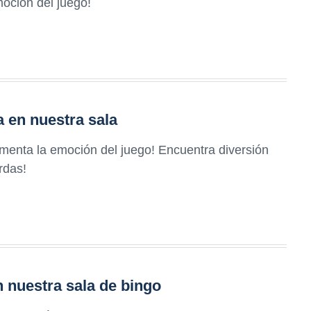
moción del juego!
a en nuestra sala
imenta la emoción del juego! Encuentra diversión
rdas!
n nuestra sala de bingo