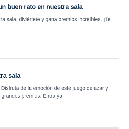
 un buen rato en nuestra sala
ra sala, diviértete y gana premios increíbles. ¡Te
ra sala
 Disfruta de la emoción de este juego de azar y
 grandes premios. Entra ya