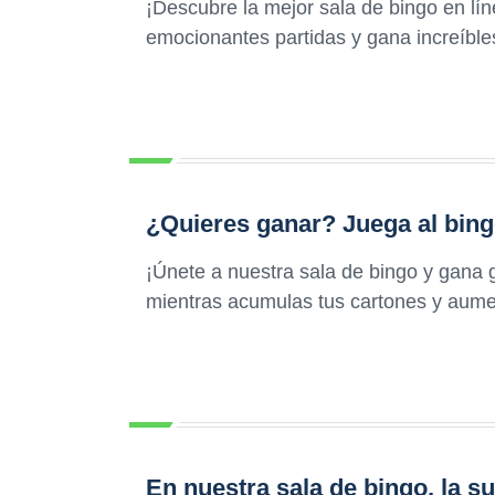
¡Descubre la mejor sala de bingo en lín
emocionantes partidas y gana increíble
¿Quieres ganar? Juega al bing
¡Únete a nuestra sala de bingo y gana 
mientras acumulas tus cartones y aumen
En nuestra sala de bingo, la su