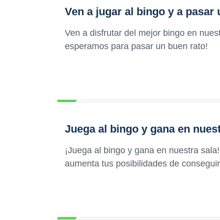
Ven a jugar al bingo y a pasar
Ven a disfrutar del mejor bingo en nuest
esperamos para pasar un buen rato!
Juega al bingo y gana en nuest
¡Juega al bingo y gana en nuestra sala!
aumenta tus posibilidades de conseguir