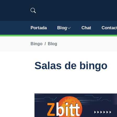
Portada
Blog
Chat
Contac
Bingo
Blog
Salas de bingo