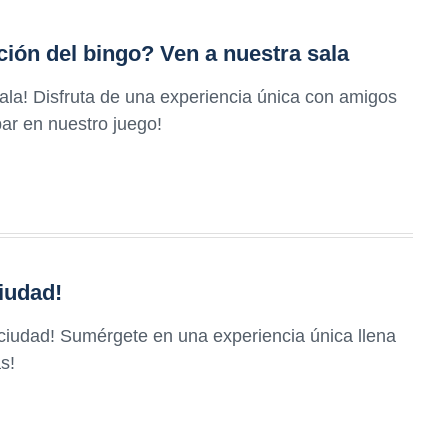
ión del bingo? Ven a nuestra sala
ala! Disfruta de una experiencia única con amigos
ar en nuestro juego!
ciudad!
 ciudad! Sumérgete en una experiencia única llena
s!