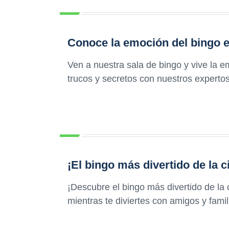
Conoce la emoción del bingo e
Ven a nuestra sala de bingo y vive la 
trucos y secretos con nuestros experto
¡El bingo más divertido de la c
¡Descubre el bingo más divertido de la 
mientras te diviertes con amigos y famil