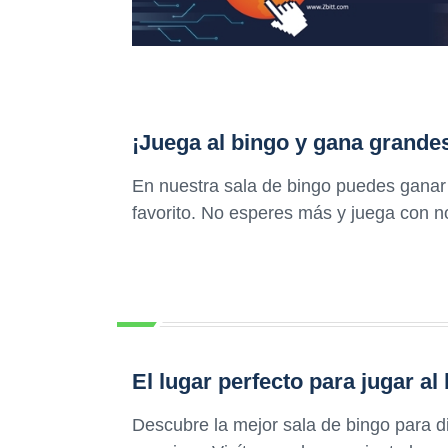
¡Juega al bingo y gana grande
En nuestra sala de bingo puedes ganar 
favorito. No esperes más y juega con n
El lugar perfecto para jugar al 
Descubre la mejor sala de bingo para d