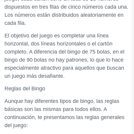
dispuestos en tres filas de cinco números cada una.
Los números están distribuidos aleatoriamente en
cada fila.
El objetivo del juego es completar una línea
horizontal, dos líneas horizontales o el cartón
completo. A diferencia del bingo de 75 bolas, en el
bingo de 90 bolas no hay patrones, lo que lo hace
especialmente atractivo para aquellos que buscan
un juego más desafiante.
Reglas del Bingo
Aunque hay diferentes tipos de bingo, las reglas
básicas son las mismas para todos ellos. A
continuación, te presentamos las reglas generales
del juego: