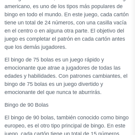
americano, es uno de los tipos más populares de
bingo en todo el mundo. En este juego, cada cartón
tiene un total de 24 números, con una casilla vacía
en el centro o en alguna otra parte. El objetivo del
juego es completar el patrón en cada cartón antes
que los demás jugadores.
El bingo de 75 bolas es un juego rápido y
emocionante que atrae a jugadores de todas las
edades y habilidades. Con patrones cambiantes, el
bingo de 75 bolas es un juego divertido y
emocionante del que nunca te aburrirás.
Bingo de 90 Bolas
El bingo de 90 bolas, también conocido como bingo
europeo, es el otro tipo principal de bingo. En este
juego, cada cartón tiene un total de 15 números