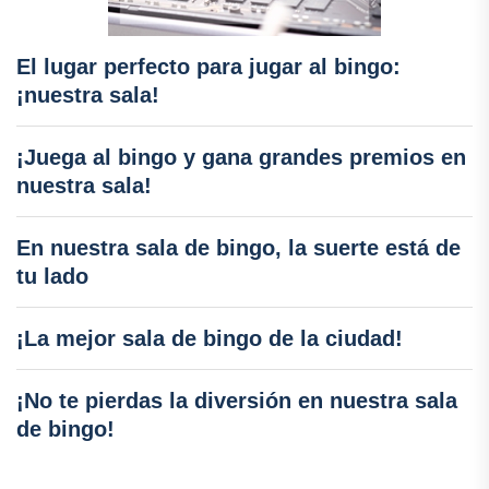
El lugar perfecto para jugar al bingo:
¡nuestra sala!
¡Juega al bingo y gana grandes premios en
nuestra sala!
En nuestra sala de bingo, la suerte está de
tu lado
¡La mejor sala de bingo de la ciudad!
¡No te pierdas la diversión en nuestra sala
de bingo!