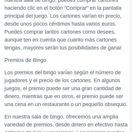
nuestra sala de bingo, puedes comprar cartones
haciendo clic en el botón "Comprar" en la pantalla
principal del juego. Los cartones varían en precio,
desde unos pocos céntimos hasta varios euros.
Puedes comprar tantos cartones como desees,
aunque ten en cuenta que cuanto más cartones
tengas, mayores serán tus posibilidades de ganar.
Premios de Bingo
Los premios del bingo varían según el número de
jugadores y el precio de los cartones. En algunos
juegos, el premio puede ser una gran cantidad de
dinero, mientras que en otros, el premio puede ser
una cena en un restaurante o un pequeño obsequio.
En nuestra sala de bingo, ofrecemos una amplia
variedad de premios, desde dinero en efectivo hasta