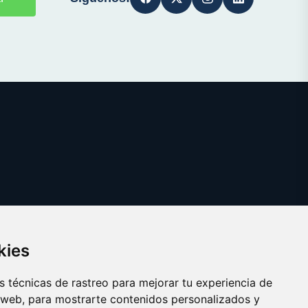
kies
 técnicas de rastreo para mejorar tu experiencia de
 web, para mostrarte contenidos personalizados y