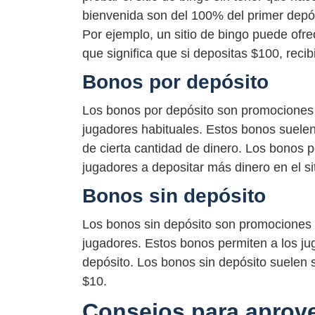
bienvenida son del 100% del primer depós
Por ejemplo, un sitio de bingo puede ofr
que significa que si depositas $100, reci
Bonos por depósito
Los bonos por depósito son promociones q
jugadores habituales. Estos bonos suele
de cierta cantidad de dinero. Los bonos 
jugadores a depositar más dinero en el si
Bonos sin depósito
Los bonos sin depósito son promociones q
jugadores. Estos bonos permiten a los jug
depósito. Los bonos sin depósito suelen
$10.
Consejos para aprov