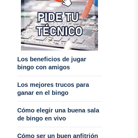
Los beneficios de jugar
bingo con amigos
Los mejores trucos para
ganar en el bingo
Cómo elegir una buena sala
de bingo en vivo
Cómo ser un buen anfitrión