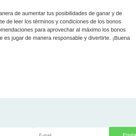
nera de aumentar tus posibilidades de ganar y de
ate de leer los términos y condiciones de los bonos
comendaciones para aprovechar al máximo los bonos
 es jugar de manera responsable y divertirte. ¡Buena
Envia