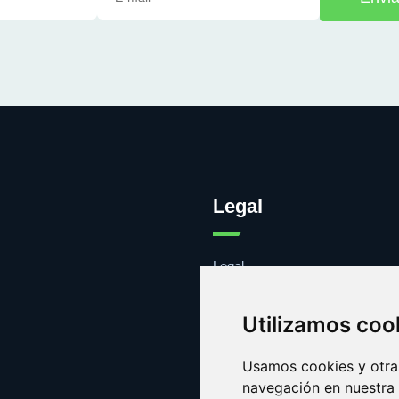
Legal
Legal
Cookies
Contacto
Utilizamos coo
Usamos cookies y otras
navegación en nuestra