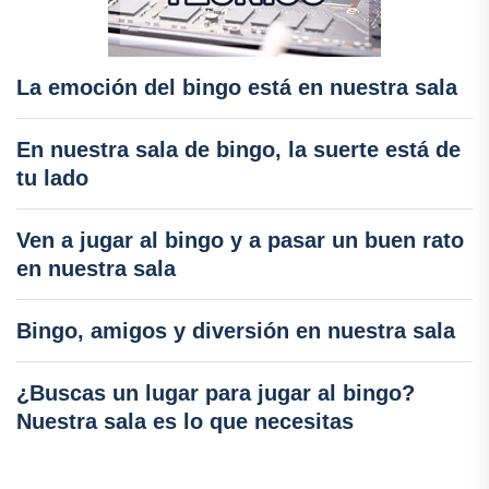
La emoción del bingo está en nuestra sala
En nuestra sala de bingo, la suerte está de
tu lado
Ven a jugar al bingo y a pasar un buen rato
en nuestra sala
Bingo, amigos y diversión en nuestra sala
¿Buscas un lugar para jugar al bingo?
Nuestra sala es lo que necesitas