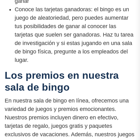
ganar
Conoce las tarjetas ganadoras: el bingo es un
juego de aleatoriedad, pero puedes aumentar
tus posibilidades de ganar al conocer las
tarjetas que suelen ser ganadoras. Haz tu tarea
de investigación y si estas jugando en una sala
de bingo física, pregunte a los empleados del
lugar.
Los premios en nuestra
sala de bingo
En nuestra sala de bingo en línea, ofrecemos una
variedad de juegos y premios emocionantes.
Nuestros premios incluyen dinero en efectivo,
tarjetas de regalo, juegos gratis y paquetes
exclusivos de vacaciones. Además, nuestros juegos