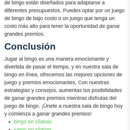
de bingo están diseñados para adaptarse a
diferentes presupuestos. Puedes optar por un juego
de bingo de bajo costo o un juego que tenga un
costo más alto para tener la oportunidad de ganar
grandes premios.
Conclusión
Jugar al bingo es una manera emocionante y
divertida de pasar el tiempo, y en nuestra sala de
bingo en línea, ofrecemos las mejores opciones de
juego y premios emocionantes. Con nuestras
estrategias y consejos, aumentas tus posibilidades
de ganar grandes premios mientras disfrutas del
juego de bingo. ¡Únete a nuestra sala de bingo hoy
y comienza a ganar grandes premios!
bingo en sílabas
juego en sílabas