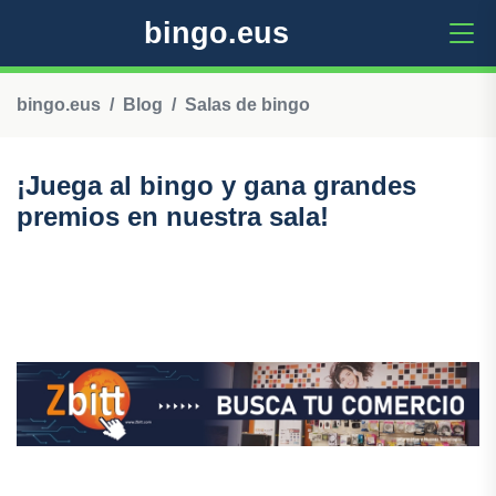
bingo.eus
bingo.eus
Blog
Salas de bingo
¡Juega al bingo y gana grandes
premios en nuestra sala!