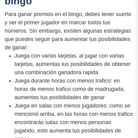
bingo
Para ganar premios en el bingo, debes tener suerte
y ser el primer jugador en marcar todos tus
números. Sin embargo, existen algunas estrategias
que puedes seguir para aumentar tus posibilidades
de ganar:
Juega con varias tarjetas: al jugar con varias
tarjetas, aumentas tus posibilidades de obtener
una combinación ganadora rapida
Juega durante horas con menos trafico: en
horas de menos trafico como de madrugada,
aumentas tus posibilidades de ganar
Juega en salas con menos jugadores: como se
mencionó arriba, en las horas con menos trafico
encontrarás salas con menos personas
jugando, esto aumenta tus posibilidades de