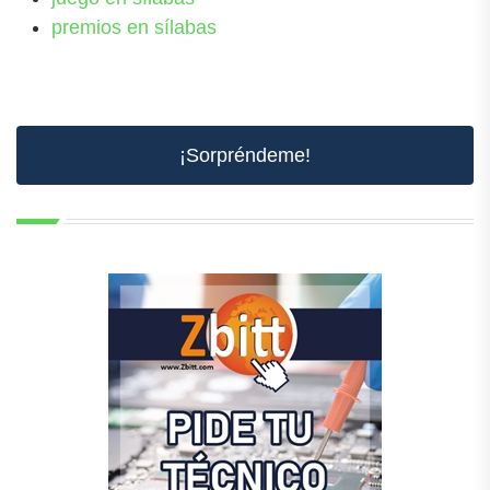
premios en sílabas
¡Sorpréndeme!