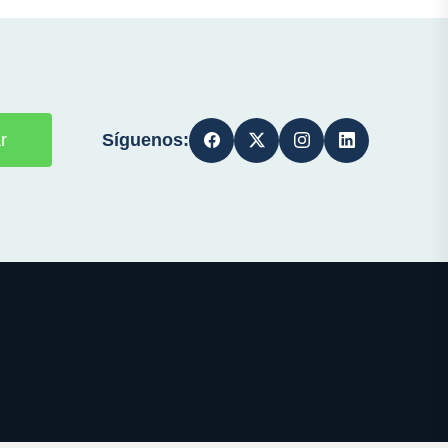
Síguenos:
r