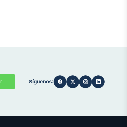
Síguenos:
r