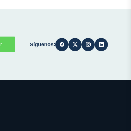
Síguenos:
r