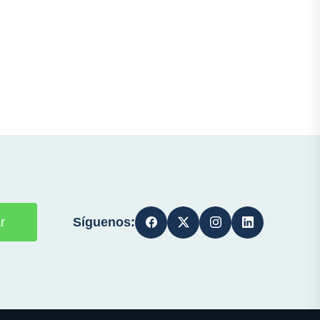
Síguenos:
r