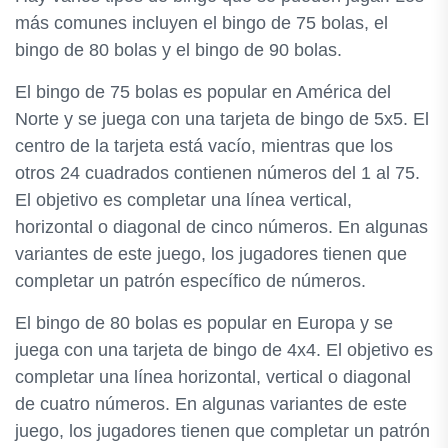
más comunes incluyen el bingo de 75 bolas, el
bingo de 80 bolas y el bingo de 90 bolas.
El bingo de 75 bolas es popular en América del
Norte y se juega con una tarjeta de bingo de 5x5. El
centro de la tarjeta está vacío, mientras que los
otros 24 cuadrados contienen números del 1 al 75.
El objetivo es completar una línea vertical,
horizontal o diagonal de cinco números. En algunas
variantes de este juego, los jugadores tienen que
completar un patrón específico de números.
El bingo de 80 bolas es popular en Europa y se
juega con una tarjeta de bingo de 4x4. El objetivo es
completar una línea horizontal, vertical o diagonal
de cuatro números. En algunas variantes de este
juego, los jugadores tienen que completar un patrón