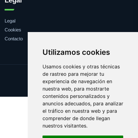
Legal
Legal
Cookies
Contacto
Utilizamos cookies
Usamos cookies y otras técnicas
de rastreo para mejorar tu
Update cookies preferences
experiencia de navegación en
Copyright © 2025 bingo.eus
nuestra web, para mostrarte
contenidos personalizados y
anuncios adecuados, para analizar
el tráfico en nuestra web y para
comprender de donde llegan
nuestros visitantes.