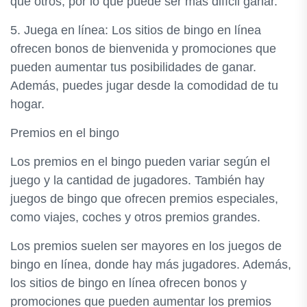
que otros, por lo que puede ser más difícil ganar.
5. Juega en línea: Los sitios de bingo en línea
ofrecen bonos de bienvenida y promociones que
pueden aumentar tus posibilidades de ganar.
Además, puedes jugar desde la comodidad de tu
hogar.
Premios en el bingo
Los premios en el bingo pueden variar según el
juego y la cantidad de jugadores. También hay
juegos de bingo que ofrecen premios especiales,
como viajes, coches y otros premios grandes.
Los premios suelen ser mayores en los juegos de
bingo en línea, donde hay más jugadores. Además,
los sitios de bingo en línea ofrecen bonos y
promociones que pueden aumentar los premios