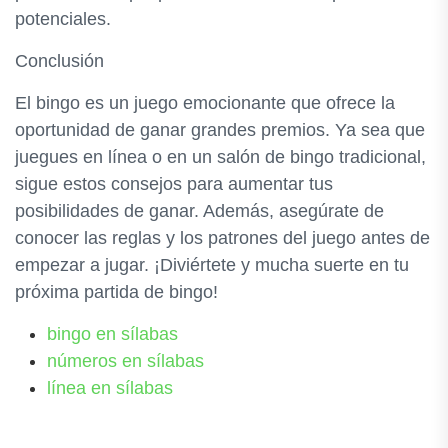
potenciales.
Conclusión
El bingo es un juego emocionante que ofrece la
oportunidad de ganar grandes premios. Ya sea que
juegues en línea o en un salón de bingo tradicional,
sigue estos consejos para aumentar tus
posibilidades de ganar. Además, asegúrate de
conocer las reglas y los patrones del juego antes de
empezar a jugar. ¡Diviértete y mucha suerte en tu
próxima partida de bingo!
bingo en sílabas
números en sílabas
línea en sílabas